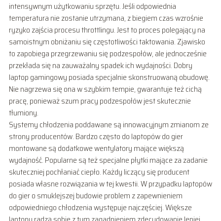
intensywnym użytkowaniu sprzętu. Jeśli odpowiednia
temperatura nie zostanie utrzymana, z biegiem czas wzrośnie
ryzyko zajścia procesu throttlingu. Jest to proces polegający na
samoistnym obniżaniu się częstotliwości taktowania. Zjawisko
to zapobiega przegrzewaniu się podzespołów, ale jednocześnie
przekłada się na zauważalny spadek ich wydajności. Dobry
laptop gamingowy posiada specjalnie skonstruowaną obudowę.
Nie nagrzewa się ona w szybkim tempie, gwarantuje też cichą
pracę, ponieważ szum pracy podzespołów jest skutecznie
tłumiony.
Systemy chłodzenia poddawane są innowacyjnym zmianom ze
strony producentów. Bardzo często do laptopów do gier
montowane są dodatkowe wentylatory mające większą
wydajność. Popularne są też specjalne płytki mające za zadanie
skuteczniej pochłaniać ciepło. Każdy liczący się producent
posiada własne rozwiązania w tej kwestii. W przypadku laptopów
do gier o smuklejszej budowie problem z zapewnieniem
odpowiedniego chłodzenia występuje najczęściej. Większe
laptopy radzą sobie z tym zagadnieniem zdecydowanie lepiej.