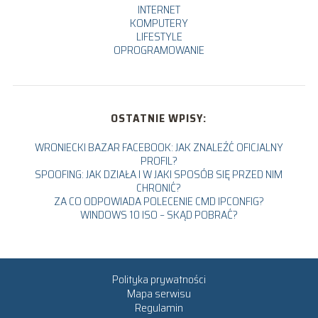
INTERNET
KOMPUTERY
LIFESTYLE
OPROGRAMOWANIE
OSTATNIE WPISY:
WRONIECKI BAZAR FACEBOOK: JAK ZNALEŹĆ OFICJALNY
PROFIL?
SPOOFING: JAK DZIAŁA I W JAKI SPOSÓB SIĘ PRZED NIM
CHRONIĆ?
ZA CO ODPOWIADA POLECENIE CMD IPCONFIG?
WINDOWS 10 ISO – SKĄD POBRAĆ?
Polityka prywatności
Mapa serwisu
Regulamin