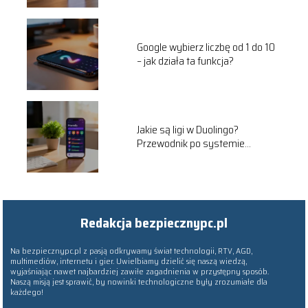
Google wybierz liczbę od 1 do 10
– jak działa ta funkcja?
Jakie są ligi w Duolingo?
Przewodnik po systemie
rankingowym
Redakcja bezpiecznypc.pl
Na bezpiecznypc.pl z pasją odkrywamy świat technologii, RTV, AGD,
multimediów, internetu i gier. Uwielbiamy dzielić się naszą wiedzą,
wyjaśniając nawet najbardziej zawiłe zagadnienia w przystępny sposób.
Naszą misją jest sprawić, by nowinki technologiczne były zrozumiałe dla
każdego!