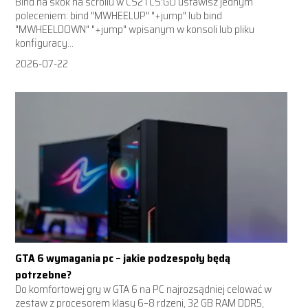
Bind na skok na scrollu w CS2 i CS:GO ustawisz jednym
poleceniem: bind "MWHEELUP" "+jump" lub bind
"MWHEELDOWN" "+jump" wpisanym w konsoli lub pliku
konfiguracy...
2026-07-22
GTA 6 wymagania pc – jakie podzespoły będą
potrzebne?
Do komfortowej gry w GTA 6 na PC najrozsądniej celować w
zestaw z procesorem klasy 6–8 rdzeni, 32 GB RAM DDR5,