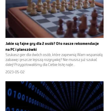
Jakie są fajne gry dla 2 osób? Oto nasze rekomendacje
na PC i planszówki
Szukasz gier dla dwóch osób, które zapewnią Wam wspaniałą
zabawę i jeszcze lepszą rozgrywkę? Nie musisz już szukać
dalej! Przygotowaliśmy dla Ciebie listę najle...
2023-05-02