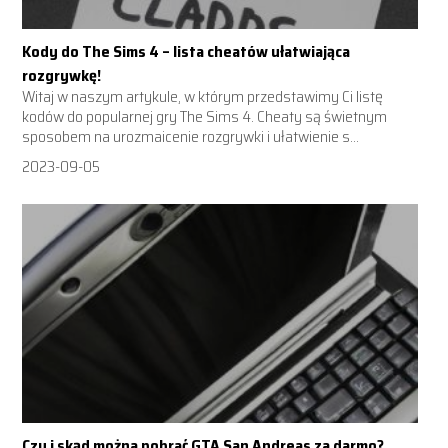
Kody do The Sims 4 – lista cheatów ułatwiająca
rozgrywkę!
Witaj w naszym artykule, w którym przedstawimy Ci listę
kodów do popularnej gry The Sims 4. Cheaty są świetnym
sposobem na urozmaicenie rozgrywki i ułatwienie s...
2023-09-05
Czy i skąd można pobrać GTA San Andreas za darmo?