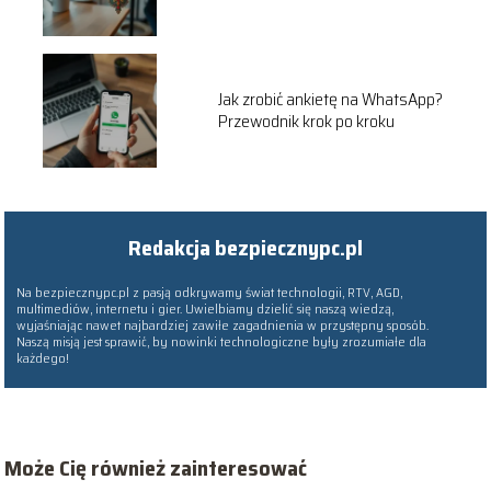
wyszukiwania online
Jak zrobić ankietę na WhatsApp?
Przewodnik krok po kroku
Redakcja bezpiecznypc.pl
Na bezpiecznypc.pl z pasją odkrywamy świat technologii, RTV, AGD,
multimediów, internetu i gier. Uwielbiamy dzielić się naszą wiedzą,
wyjaśniając nawet najbardziej zawiłe zagadnienia w przystępny sposób.
Naszą misją jest sprawić, by nowinki technologiczne były zrozumiałe dla
każdego!
Może Cię również zainteresować