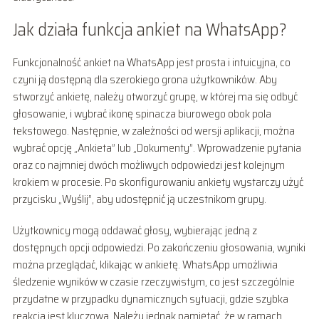
Jak działa funkcja ankiet na WhatsApp?
Funkcjonalność ankiet na WhatsApp jest prosta i intuicyjna, co
czyni ją dostępną dla szerokiego grona użytkowników. Aby
stworzyć ankietę, należy otworzyć grupę, w której ma się odbyć
głosowanie, i wybrać ikonę spinacza biurowego obok pola
tekstowego. Następnie, w zależności od wersji aplikacji, można
wybrać opcję „Ankieta” lub „Dokumenty”. Wprowadzenie pytania
oraz co najmniej dwóch możliwych odpowiedzi jest kolejnym
krokiem w procesie. Po skonfigurowaniu ankiety wystarczy użyć
przycisku „Wyślij”, aby udostępnić ją uczestnikom grupy.
Użytkownicy mogą oddawać głosy, wybierając jedną z
dostępnych opcji odpowiedzi. Po zakończeniu głosowania, wyniki
można przeglądać, klikając w ankietę. WhatsApp umożliwia
śledzenie wyników w czasie rzeczywistym, co jest szczególnie
przydatne w przypadku dynamicznych sytuacji, gdzie szybka
reakcja jest kluczowa. Należy jednak pamiętać, że w ramach