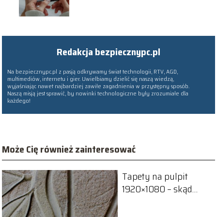
Redakcja bezpiecznypc.pl
Na bezpiecznypc.pl z pasją odkrywamy świat technologii, RTV, AGD,
multimediów, internetu i gier. Uwielbiamy dzielić się naszą wiedzą,
wyjaśniając nawet najbardziej zawiłe zagadnienia w przystępny sposób.
Naszą misją jest sprawić, by nowinki technologiczne były zrozumiałe dla
każdego!
Może Cię również zainteresować
Tapety na pulpit
1920×1080 – skąd
pobrać?