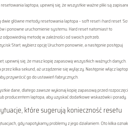
 resetowania laptopa, upewnij się, że wszystkie ważne pliki są zapisan
eją dwie główne metody resetowania laptopa – soft reset i hard reset. So
mów i ponowne uruchomienie systemu. Hard reset natomiast to
z odpowiednią metodę w zależności od swoich potrzeb.
 przycisk Start, wybierz opcję Uruchom ponownie, a następnie postępuj
reset, upewnij się, że masz kopię zapasową wszystkich ważnych danych.
a przez kilka sekund, aż urządzenie się wyłączy. Następnie włącz laptop
 aby przywrócić go do ustawień fabrycznych.
stkie dane, dlatego zawsze wykonaj kopię zapasową przed rozpoczęc
tą lub producentem laptopa, aby uzyskać dodatkowe wskazówki i porady.
sytuacje, które sugerują konieczność resetu
uacjach, gdy napotykamy problemy z jego działaniem. Oto kilka oznak