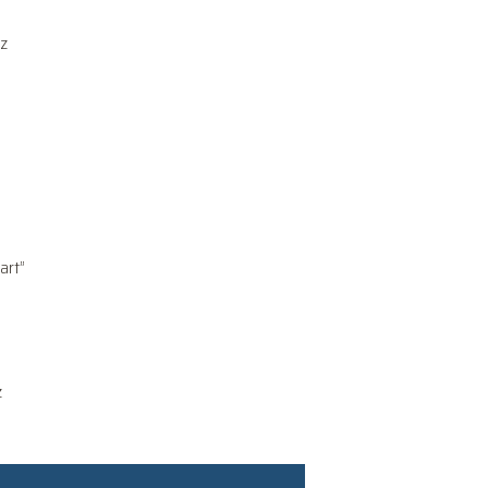
 z
art”
z