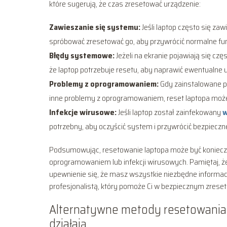
które sugerują, że czas zresetować urządzenie:
Zawieszanie się systemu:
Jeśli laptop często się za
spróbować zresetować go, aby przywrócić normalne fu
Błędy systemowe:
Jeżeli na ekranie pojawiają się cz
że laptop potrzebuje resetu, aby naprawić ewentualne 
Problemy z oprogramowaniem:
Gdy zainstalowane pr
inne problemy z oprogramowaniem, reset laptopa może
Infekcje wirusowe:
Jeśli laptop został zainfekowany
w
potrzebny, aby oczyścić system i przywrócić bezpieczn
Podsumowując, resetowanie laptopa może być koniec
oprogramowaniem lub infekcji wirusowych. Pamiętaj, ż
upewnienie się, że masz wszystkie niezbędne informacje
profesjonalistą, który pomoże Ci w bezpiecznym zreset
Alternatywne metody resetowania 
działają