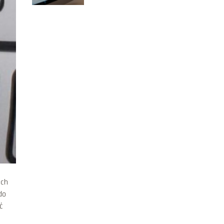
ich
do
ć