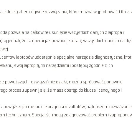
istnieją alternatywne rozwiązania, które można wypróbować. Oto kil
oda pozwala na całkowite usunięcie wszystkich danych z laptopa i
ętaj jednak, że ta operacja spowoduje utratę wszystkich danych na dy
owej.
ucentów laptopów udostępnia specjalne narzędzia diagnostyczne, któr
nuj swój laptop tymi narzędziami i postępuj zgodnie z ich
ne z powyższych rozwiązań nie działa, można spróbować ponownie
go procesu upewnij się, że masz dostęp do klucza licencyjnego i
a z powyższych metod nie przynosi rezultatów, najlepszym rozwiązani
em technicznym. Specjaliści mogą zdiagnozować problem i zapropono