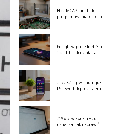
Nice MCA2 – instrukcja
programowania krok po
kroku
Google wybierz liczbę od
1 do 10 – jak działa ta
funkcja?
Jakie są ligi w Duolingo?
Przewodnik po systemie
rankingowym
#### w excelu – co
oznacza i jak naprawić
ten błąd?