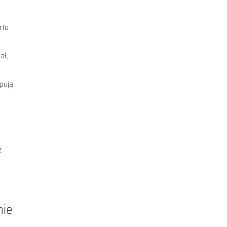
rto
ał,
pują
z
nie