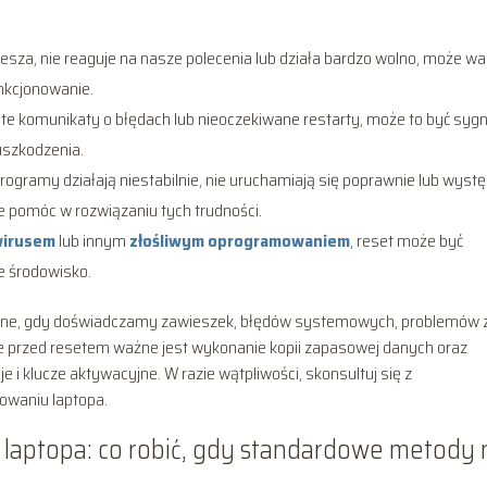
wiesza, nie reaguje na nasze polecenia lub działa bardzo wolno, może wa
nkcjonowanie.
ęste komunikaty o błędach lub nieoczekiwane restarty, może to być sygn
uszkodzenia.
ogramy działają niestabilnie, nie uruchamiają się poprawnie lub wystę
 pomóc w rozwiązaniu tych trudności.
irusem
lub innym
złośliwym oprogramowaniem
, reset może być
e środowisko.
zne, gdy doświadczamy zawieszek, błędów systemowych, problemów 
e przed resetem ważne jest wykonanie kopii zapasowej danych oraz
 i klucze aktywacyjne. W razie wątpliwości, skonsultuj się z
owaniu laptopa.
laptopa: co robić, gdy standardowe metody 