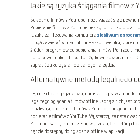
Jakie są ryzyka ściągania filmów z
Ściąganie filmów z YouTube może wiązać się z pewnymi 
Pobieranie filmów z YouTube bez zgody ich autorów może
ryzyko zainfekowania komputera
złośliwym oprogr
mogą zawierać wirusy lub inne szkodliwe pliki, które 
źródeł i programów do pobierania filmów. Po trzecie, n
dodatkowe funkcje tylko dla użytkowników premium. Dl
zapłacić za korzystanie z danego narzędzia.
Alternatywne metody legalnego ogl
Jeśli nie chcemy ryzykować naruszenia praw autorskich
legalnego oglądania filmów offline. Jedną z nich jest k
możliwość pobierania filmów z YouTube i oglądania ich of
pobieranie filmów z YouTube. Wystarczy zainstalować 
YouTube. Następnie możemy wyszukać film, który chcem
będzie dostępny do oglądania offline w aplikacji.