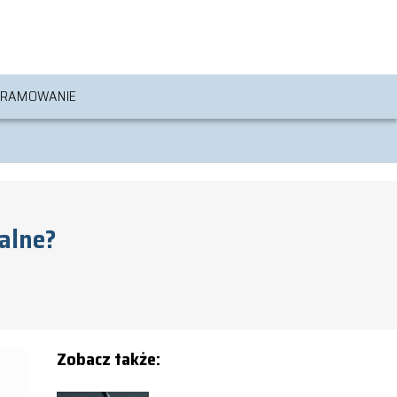
RAMOWANIE
galne?
Zobacz także: