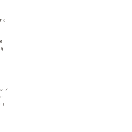
nia
ie
ją
na. Z
je
aby