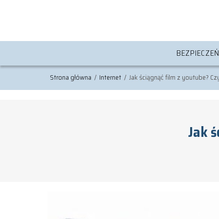
BEZPIECZE
Strona główna
/
Internet
/
Jak ściągnąć film z youtube? Czy
Jak ś