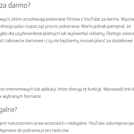
 za darmo?
towych, które umożliwiają pobieranie filmów z YouTube za darmo. Wysta
edniego pola i rozpocząć proces pobierania. Warto jednak pamiętać, że
ylko dla użytkowników płatnych lub wyświetlać reklamy. Dlatego zaws
est całkowicie darmowe i czy nie będziemy musieli płacić za dodatkowe
 internetowych lub aplikacji, które oferują tę funkcję. Wprowadź link 
k w wybranym formacie.
egalne?
 jest naruszeniem praw autorskich i nielegalne. YouTube udostępnia op
stępniane do pobrania przez twórców.