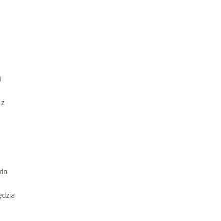
i
 z
 do
ędzia