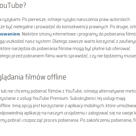
 YouTube?
ryzykami. Po pierwsze, istnieje ryzyko naruszenia praw autorskich.
 być nielegalne i prowadzić do konsekwencji prawnych. Po drugie, ist
amowaniem
. Niektóre strony internetowe i programy do pobierania film
mogą uszkodzić nasz system. Dlatego zawsze warto korzystać z zaufany
iektóre narzędzia do pobierania filmów mogą być płatne lub oferować
atego przed pobraniem filmu warto sprawdzić, czy nie będziemy musiel
ądania filmów offline
 lub nie chcemy pobierać filmów z YouTube, istnieją alternatywne met
orzystanie z usługi YouTube Premium. Subskrybenci tej usługi mają
fline. Inną opcją jest korzystanie z aplikacji mobilnych, które umożliwia
odpowiednią aplikację na naszym urządzeniu i zalogować się na swoje 
y pobrać i rozpocząć proces pobierania. Po zakończeniu pobierania, f