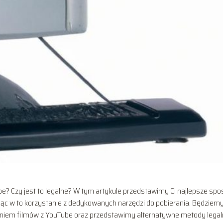
ube? Czy jest to legalne? W tym artykule przedstawimy Ci najlepsze sp
zając w to korzystanie z dedykowanych narzędzi do pobierania. Będziem
aniem filmów z YouTube oraz przedstawimy alternatywne metody lega