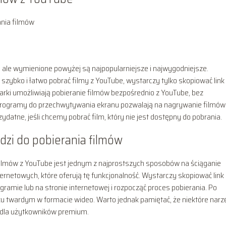
ania filmów
, ale wymienione powyżej są najpopularniejsze i najwygodniejsze.
zybko i łatwo pobrać filmy z YouTube, wystarczy tylko skopiować link 
arki umożliwiają pobieranie filmów bezpośrednio z YouTube, bez
Programy do przechwytywania ekranu pozwalają na nagrywanie filmów
datne, jeśli chcemy pobrać film, który nie jest dostępny do pobrania.
zi do pobierania filmów
ilmów z YouTube jest jednym z najprostszych sposobów na ściąganie
ernetowych, które oferują tę funkcjonalność. Wystarczy skopiować link
gramie lub na stronie internetowej i rozpocząć proces pobierania. Po
ku twardym w formacie wideo. Warto jednak pamiętać, że niektóre narz
o dla użytkowników premium.