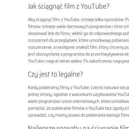
Jak ściągnąć film z YouTube?
Aby ściągnąć film z YouTube, istnieje kilka sposobów. 
filmów. Istnieje wiele darmowych programów i stron in
skopiować link do filmu, wkleić go do odpowiedniego pol
rozszerzeń do przeglądarki, które umożliwiają pobiera
rozszerzenie, a następnie znaleźć film, który chcemy po
jest skorzystanie z programów do przechwytywania ek
YouTube i nagrać ekran wideo. Po zakończeniu nagrywa
Czy jest to legalne?
Kiedy pobieramy filmy z YouTube, często nasuwa się pyt
jednej strony, zgodnie z warunkami użytkowania YouTube,
wiele programów i stron internetowych, które umożliwiaj
pamiętać, że pobieranie filmów z YouTube bez zgody i
sprawdzić, czy mamy prawo do pobierania danego filmu
Najlepsze sposoby na ściąganie fi