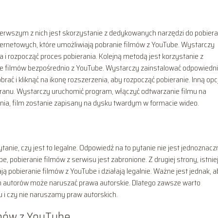
Pierwszym z nich jest skorzystanie z dedykowanych narzędzi do pobiera
ternetowych, które umożliwiają pobranie filmów z YouTube. Wystarczy
a i rozpocząć proces pobierania. Kolejną metodą jest korzystanie z
nie filmów bezpośrednio z YouTube. Wystarczy zainstalować odpowiedn
brać i kliknąć na ikonę rozszerzenia, aby rozpocząć pobieranie. Inną opc
ranu. Wystarczy uruchomić program, włączyć odtwarzanie filmu na
nia, film zostanie zapisany na dysku twardym w formacie wideo.
anie, czy jest to legalne. Odpowiedź na to pytanie nie jest jednoznacz
 pobieranie filmów z serwisu jest zabronione. Z drugiej strony, istnie
ą pobieranie filmów z YouTube i działają legalnie. Ważne jest jednak, 
ch autorów może naruszać prawa autorskie. Dlatego zawsze warto
 i czy nie naruszamy praw autorskich.
lmów z YouTube