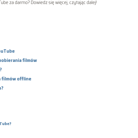
Tube za darmo? Dowiedz się więcej, czytając dalej!
YouTube
pobierania filmów
?
filmów offline
o?
uTube?