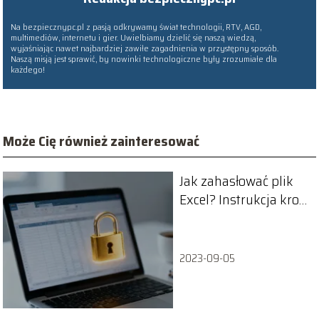
Na bezpiecznypc.pl z pasją odkrywamy świat technologii, RTV, AGD,
multimediów, internetu i gier. Uwielbiamy dzielić się naszą wiedzą,
wyjaśniając nawet najbardziej zawiłe zagadnienia w przystępny sposób.
Naszą misją jest sprawić, by nowinki technologiczne były zrozumiałe dla
każdego!
Może Cię również zainteresować
Jak zahasłować plik
Excel? Instrukcja krok
po kroku
2023-09-05