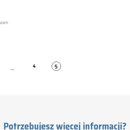
swoim
5
4
...
Potrzebujesz więcej informacji?