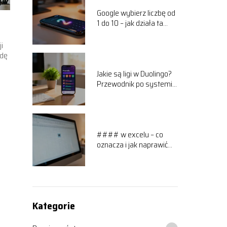
Google wybierz liczbę od
1 do 10 – jak działa ta
funkcja?
i
wdę
Jakie są ligi w Duolingo?
Przewodnik po systemie
rankingowym
#### w excelu – co
oznacza i jak naprawić
ten błąd?
Kategorie