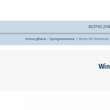
BEZPIECZE
Strona główna
/
Oprogramowanie
/
Winrar ZIP download 
Win