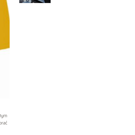
 tym
brać