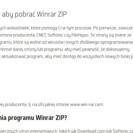
 aby pobrać Winrar ZIP
szych wskazówek, które pomogą Ci w tym procesie. Po pierwsze, zawsze
 strona producenta, CNET, Softonic czy FileHippo. Te strony są znane ze
rogramu, które są wolne od wirusów i innych złośliwego oprogramowania
a temat danej strony lub programu, aby mieć pewność, że dokonujemy
 aktualizować program, aby mieć dostęp do wszystkich nowych funkcji 
 producenta, tj. na oficjalnej stronie www.win-rar.com.
nia programu Winrar ZIP?
iecznych stron internetowych, takich jak Download.com lub Softonic.c