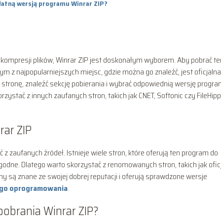
płatną wersją programu Winrar ZIP?
ekompresji plików, Winrar ZIP jest doskonałym wyborem. Aby pobrać te
ym z najpopularniejszych miejsc, gdzie można go znaleźć, jest oficjalna
 stronę, znaleźć sekcję pobierania i wybrać odpowiednią wersję progr
stać z innych zaufanych stron, takich jak CNET, Softonic czy FileHipp
rar ZIP
 z zaufanych źródeł. Istnieje wiele stron, które oferują ten program do
ygodne. Dlatego warto skorzystać z renomowanych stron, takich jak ofic
ony są znane ze swojej dobrej reputacji i oferują sprawdzone wersje
ego oprogramowania
.
pobrania Winrar ZIP?