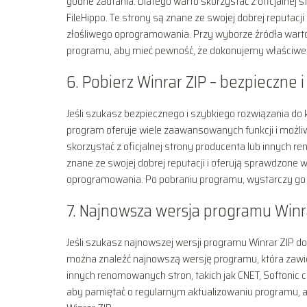
godne zaufania. Dlatego warto skorzystać z oficjalnej 
FileHippo. Te strony są znane ze swojej dobrej reputacj
złośliwego oprogramowania. Przy wyborze źródła warto
programu, aby mieć pewność, że dokonujemy właściwe
6. Pobierz Winrar ZIP – bezpieczne 
Jeśli szukasz bezpiecznego i szybkiego rozwiązania do 
program oferuje wiele zaawansowanych funkcji i możliwo
skorzystać z oficjalnej strony producenta lub innych re
znane ze swojej dobrej reputacji i oferują sprawdzone 
oprogramowania. Po pobraniu programu, wystarczy go za
7. Najnowsza wersja programu Winr
Jeśli szukasz najnowszej wersji programu Winrar ZIP do 
można znaleźć najnowszą wersję programu, która zawie
innych renomowanych stron, takich jak CNET, Softonic c
aby pamiętać o regularnym aktualizowaniu programu, ab