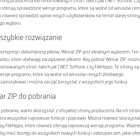
strony producenta lub renomowanych stron, takich jak CNET, Softonic cz
i i oferują sprawdzone wersje programu, które są wolne od wirusów i in
 również sprawdzić opinie innych użytkowników na temat danej strony
go wyboru.
i szybkie rozwiązanie
kompresji i dekompresji plików, Winrar ZIP jest idealnym wyborem. Ten
ści, które ułatwiają zarządzanie plikami. Aby pobrać Winrar ZIP, możn
nomowanych stron, takich jak CNET, Softonic czy FileHippo. Te strony są
wersje programu, które są wolne od wirusów i innych złośliwego
instalować i można zacząć korzystać z wszystkich jego funkcji.
ar ZIP do pobrania
pobrania, warto skorzystać z oficjalnej strony producenta. Na ich stron
ra wszystkie najnowsze funkcje i poprawki. Można również skorzystać
zy FileHippo, które również oferują najnowszą wersję programu. Ważne 
y mieć dostęp do wszystkich nowych funkcji i zabezpieczeń, jakie ofe