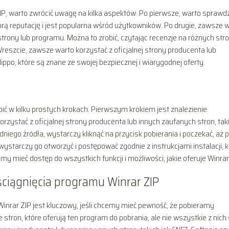
IP, warto zwrócić uwagę na kilka aspektów. Po pierwsze, warto sprawdz
brą reputację i jest popularna wśród użytkowników. Po drugie, zawsze 
trony lub programu. Można to zrobić, czytając recenzje na różnych str
reszcie, zawsze warto korzystać z oficjalnej strony producenta lub
ippo, które są znane ze swojej bezpiecznej i wiarygodnej oferty.
bić w kilku prostych krokach. Pierwszym krokiem jest znalezienie
zystać z oficjalnej strony producenta lub innych zaufanych stron, tak
dniego źródła, wystarczy kliknąć na przycisk pobierania i poczekać, aż p
wystarczy go otworzyć i postępować zgodnie z instrukcjami instalacji, k
emy mieć dostęp do wszystkich funkcji i możliwości, jakie oferuje Winrar
ściągnięcia programu Winrar ZIP
inrar ZIP jest kluczowy, jeśli chcemy mieć pewność, że pobieramy
 stron, które oferują ten program do pobrania, ale nie wszystkie z nich