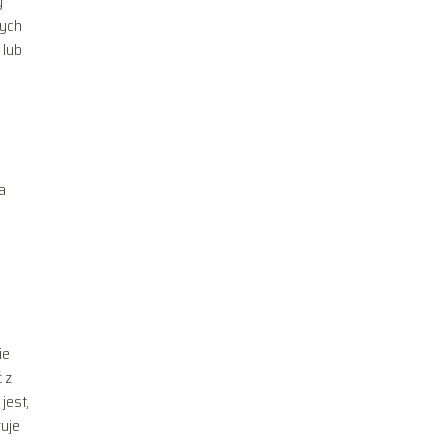
y
nych
 lub
a
ie
 z
jest,
ruje