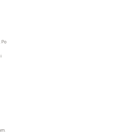
. Po
i
om.