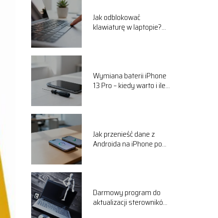
Jak odblokować
klawiaturę w laptopie?
Skuteczne sposoby
Wymiana baterii iPhone
13 Pro – kiedy warto i ile
kosztuje?
Jak przenieść dane z
Androida na iPhone po
konfiguracji?
Darmowy program do
aktualizacji sterowników
– który wybrać?