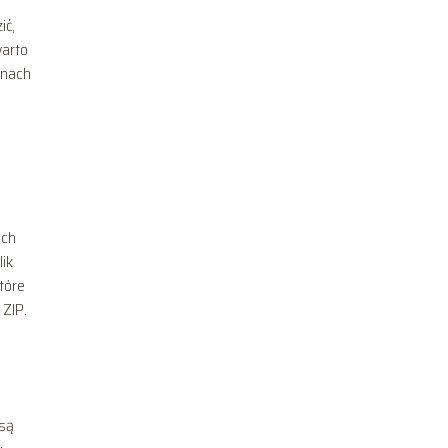
ić,
warto
onach
ich
lik
tóre
 ZIP.
 są