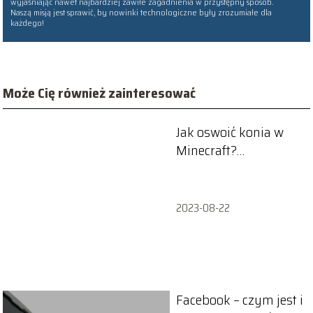
wyjaśniając nawet najbardziej zawiłe zagadnienia w przystępny sposób.
Naszą misją jest sprawić, by nowinki technologiczne były zrozumiałe dla
każdego!
Może Cię również zainteresować
Jak oswoić konia w
Minecraft?
Praktyczny
przewodnik dla
graczy
2023-08-22
Facebook – czym jest i