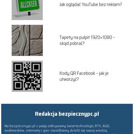
Jak oglądać YouTube bez reklam?
Tapety na pulpit 1920×1080 –
skąd pobrać?
Kody QR Facebook – jak je
utworzyć?
Redakcja bezpiecznypc.pl
Na bezpiecznypc.pl z pasją odkrywamy świat technologii, RTV, AGD,
multimediów, internetu i gier. Uwielbiamy dzielić się naszą wiedzą,