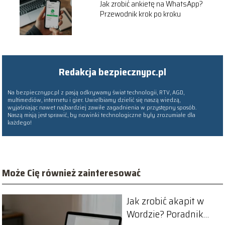
Jak zrobić ankietę na WhatsApp?
Przewodnik krok po kroku
Redakcja bezpiecznypc.pl
Na bezpiecznypc.pl z pasją odkrywamy świat technologii, RTV, AGD,
multimediów, internetu i gier. Uwielbiamy dzielić się naszą wiedzą,
wyjaśniając nawet najbardziej zawiłe zagadnienia w przystępny sposób.
Naszą misją jest sprawić, by nowinki technologiczne były zrozumiałe dla
każdego!
Może Cię również zainteresować
Jak zrobić akapit w
Wordzie? Poradnik