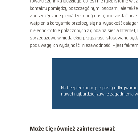
towaru czynnika ludzkiego, co jest nie tylko istotne w
kontaktu pomiędzy poszczególnymi osobami, ale także 
Zaoszczędzone pieniądze mogą następnie zostać przezn
wątpienia korzystnie przełoży się na wysokość osiąg
niejednokrotnie połączonych z globalną siecią Internet,
sprzedażowe w niedalekiej przyszłości stosowane będą
pod uwagę ich wydajność i niezawodność – jest faktem,
Na bezpiecznypc.pl z pasją odkrywamy św
nawet najbardziej zawiłe zagadnienia w
Może Cię również zainteresować