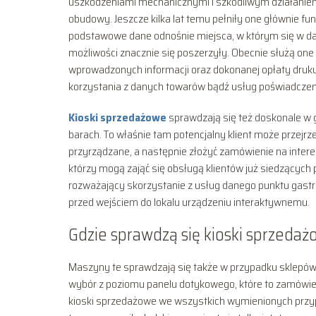
uszkodzeniami mechanicznymi i szkodliwym działani
obudowy. Jeszcze kilka lat temu pełniły one głównie f
podstawowe dane odnośnie miejsca, w którym się w dan
możliwości znacznie się poszerzyły. Obecnie służą one 
wprowadzonych informacji oraz dokonanej opłaty drukują
korzystania z danych towarów bądź usług poświadczen
Kioski sprzedażowe
sprawdzają się też doskonale w g
barach. To właśnie tam potencjalny klient może przejr
przyrządzane, a następnie złożyć zamówienie na intere
którzy mogą zająć się obsługą klientów już siedzących
rozważający skorzystanie z usług danego punktu gast
przed wejściem do lokalu urządzeniu interaktywnemu.
Gdzie sprawdzą się kioski sprzeda
Maszyny te sprawdzają się także w przypadku sklepów,
wybór z poziomu panelu dotykowego, które to zamówien
kioski sprzedażowe we wszystkich wymienionych przyp