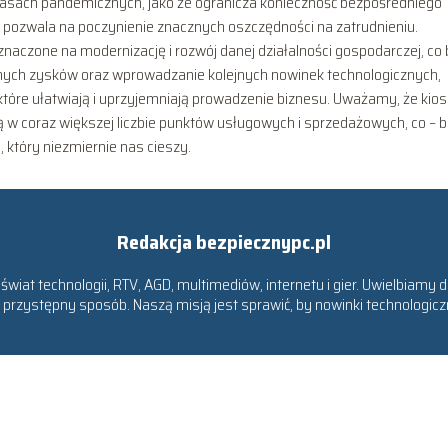
 czasach pandemicznych, jako że ogranicza konieczność bezpośredniego
pozwala na poczynienie znacznych oszczędności na zatrudnieniu.
aczone na modernizację i rozwój danej działalności gospodarczej, co
anych zysków oraz wprowadzanie kolejnych nowinek technologicznych,
 które ułatwiają i uprzyjemniają prowadzenie biznesu. Uważamy, że kios
 w coraz większej liczbie punktów usługowych i sprzedażowych, co – b
 który niezmiernie nas cieszy.
Redakcja bezpiecznypc.pl
iat technologii, RTV, AGD, multimediów, internetu i gier. Uwielbiamy dz
 przystępny sposób. Naszą misją jest sprawić, by nowinki technologicz