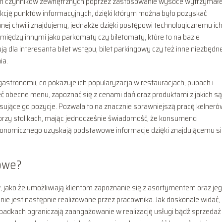
em czynników zewnętrznych poprzez zastosowanie wysoce wytrzymałe
unkcję punktów informacyjnych, dzięki którym można było pozyskać
ej chwili znajdujemy, jednakże dzięki postępowi technologicznemu ic
między innymi jako parkomaty czy biletomaty, które to na bazie
 dla interesanta bilet wstępu, bilet parkingowy czy też inne niezbędn
ia.
astronomii, co pokazuje ich popularyzacja w restauracjach, pubach i
zeć obecne menu, zapoznać się z cenami dań oraz produktami z jakich s
sujące go pozycje. Pozwala to na znacznie sprawniejszą pracę kelneró
 przy stolikach, mając jednocześnie świadomość, że konsumenci
ronomicznego uzyskają podstawowe informacje dzięki znajdującemu s
żowe?
 jako że umożliwiają klientom zapoznanie się z asortymentem oraz je
ie jest następnie realizowane przez pracownika. Jak doskonale widać,
adkach ograniczają zaangażowanie w realizację usługi bądź sprzedaż