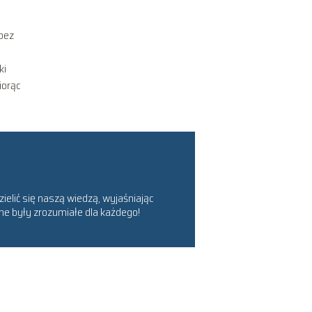
 bez
ki
iorąc
ielić się naszą wiedzą, wyjaśniając
ne były zrozumiałe dla każdego!