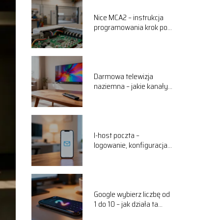
Nice MCA2 – instrukcja
programowania krok po
kroku
Darmowa telewizja
naziemna – jakie kanały
można odbierać?
I-host poczta –
logowanie, konfiguracja,
najważniejsze
informacje
Google wybierz liczbę od
1 do 10 – jak działa ta
funkcja?