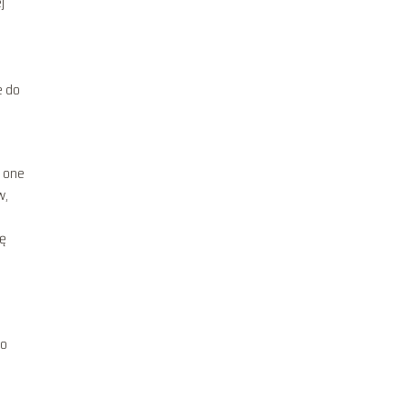
j
h
e do
ą one
w,
ię
go