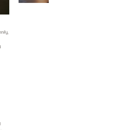
niły,
y
d