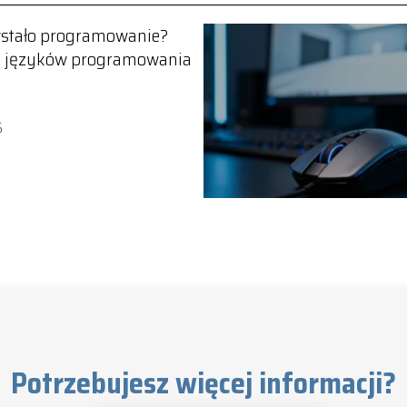
wstało programowanie?
a języków programowania
5
Potrzebujesz więcej informacji?