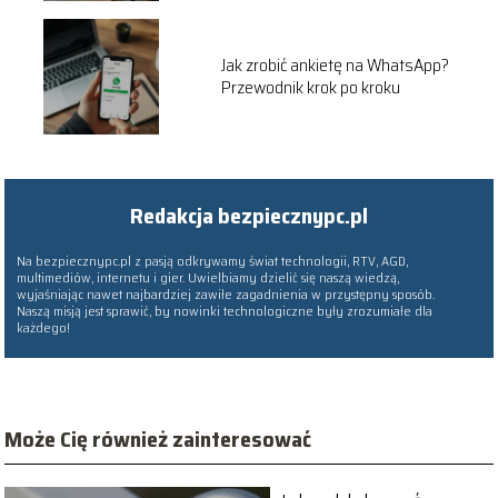
Jak zrobić ankietę na WhatsApp?
Przewodnik krok po kroku
Redakcja bezpiecznypc.pl
Na bezpiecznypc.pl z pasją odkrywamy świat technologii, RTV, AGD,
multimediów, internetu i gier. Uwielbiamy dzielić się naszą wiedzą,
wyjaśniając nawet najbardziej zawiłe zagadnienia w przystępny sposób.
Naszą misją jest sprawić, by nowinki technologiczne były zrozumiałe dla
każdego!
Może Cię również zainteresować