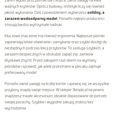
Zanim wybierzesz piórniki dla chłopca, zwróć uwagę na kilka
ważnych kryteriów. Oprócz budowy i estetyki liczy się również
jakość wykonania. Dziś z powodzeniem wybierzesz
solidny, a
zarazem wodoodporny model
. Ponadto najlepsi producenci
stosują bardzo wytrzymałe nadruki.
Kluczowe znaczenie ma również ergonomia. Najlepsze piórniki
zapewniają łatwe otwieranie i zamykanie oraz szybki dostęp do
niezbędnych podczas lekcji przyborów. To zasługa szybkich, a
zarazem bezpiecznych w obsłudze zapięć (np. zamków
błyskawicznych). Przed zakupem rzuć okiem na wymiary
piórników i sprawdź, jak wiele przestrzeni w plecaku zajmuje
preferowany model.
Ponadto zwróć uwagę na liczbę komór i upewnij się, że wszystkie
przybory znajdą swoje miejsce. W sklepie 3kropki.pl na pewno
znajdziesz trwałe akcesorium, idealnie dopasowane do potrzeb
swojej pociechy. Szybkie i wygodne zakupy zrobisz bez
wychodzenia