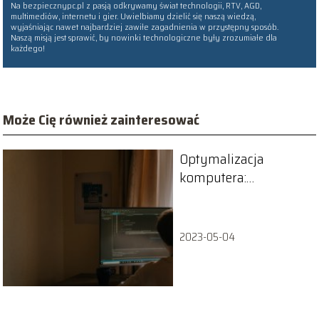
Na bezpiecznypc.pl z pasją odkrywamy świat technologii, RTV, AGD,
multimediów, internetu i gier. Uwielbiamy dzielić się naszą wiedzą,
wyjaśniając nawet najbardziej zawiłe zagadnienia w przystępny sposób.
Naszą misją jest sprawić, by nowinki technologiczne były zrozumiałe dla
każdego!
Może Cię również zainteresować
Optymalizacja
komputera:
Sprawdzone triki na
wydajność
2023-05-04