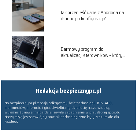
Jak przenieść dane z Androida na
iPhone po konfiguracji?
Darmowy program do
aktualizacji sterowników – który
wybrać?
Redakcja bezpiecznypc.pl
Na bezpiecznypc.pl z pasją odkrywamy świat technologii, RTV, AGD,
multimediów, internetu i gier. Uwielbiamy dzielić się naszą wiedzą,
wyjaśniając nawet najbardziej zawiłe zagadnienia w przystępny sposób.
Naszą misją jest sprawić, by nowinki technologiczne były zrozumiałe dla
każdego!