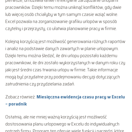
pierwsze, umożliwia łatwe i efektywne zarządzanie urlopami
pracowników. Dzięki temu można uniknąć konfliktów, gdy dwie
lub więcej osób chciałyby w tym samym czasie wziąć wolne.
Excel pozwala na zorganizowanie grafiku urlopów w sposób
czytelny i przejrzysty, co ułatwia planowanie pracy w firmie.
Kolejną korzyścią jest możliwość generowania różnych raportów
i analiz na podstawie danych zawartych w planie urlopowym.
Dzięki temu można śledzić, ile dni urlopu pozostało każdemu
pracownikowi, ile dni zostało wykorzystanych w danym roku czy
jaki jest średni czas trwania urlopu w firmie. Takie informacje
mogą być przydatne przy podejmowaniu decyzji dotyczących
zatrudnienia czy przydzielania zadań.
Zobacz również:
Miesięczna ewidencja czasu pracy w Excelu
– poradnik
Ostatnią, ale nie mniej ważną korzyścią jest możliwość
dostosowania planu urlopowego w Excelu do indywidualnych
potrzeb firmy. Program ten oferuje wiele funkcji i narzędzi, które