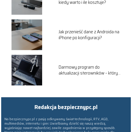
kiedy warto i ile kosztuje?
Jak przenieść dane z Androida na
iPhone po konfiguracji?
Darmowy program do
aktualizacji sterowników – który
wybrać?
Redakcja bezpiecznypc.pl
Na bezpiecznypc.pl z pasją odkrywamy świat technologii, RTV, AGD,
multimediów, internetu i gier. Uwielbiamy dzielić się naszą wiedzą,
wyjaśniając nawet najbardziej zawiłe zagadnienia w przystępny sposób.