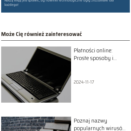
Naszą misją jest sprawić, by nowinki technologiczne były zrozumiałe dla
każdego!
Może Cię również zainteresować
Płatności online:
Proste sposoby i
korzyści płacenia
rachunków przez
internet
2024-11-17
Poznaj nazwy
popularnych wirusów