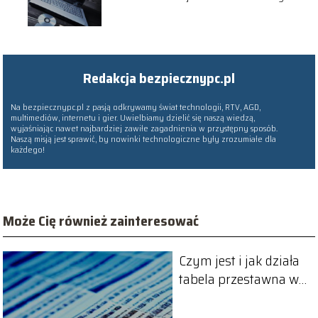
wybrać?
Redakcja bezpiecznypc.pl
Na bezpiecznypc.pl z pasją odkrywamy świat technologii, RTV, AGD,
multimediów, internetu i gier. Uwielbiamy dzielić się naszą wiedzą,
wyjaśniając nawet najbardziej zawiłe zagadnienia w przystępny sposób.
Naszą misją jest sprawić, by nowinki technologiczne były zrozumiałe dla
każdego!
Może Cię również zainteresować
Czym jest i jak działa
tabela przestawna w
Excelu?